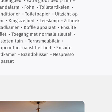
eddengoed
• Extra groot bed (>2m)
•
randalarm
• Föhn
• Toiletartikelen
•
nditioner
• Toiletpapier
• Uitzicht op
in
• Kingsize bed
• Leeslamp
• Zithoek
Badkamer
• Koffie apparaat
• Ensuite
ilet
• Toegang met normale sleutel
•
sloten tuin
• Terrasmeubilair
•
opcontact naast het bed
• Ensuite
adkamer
• Brandblusser
• Nespresso
paraat