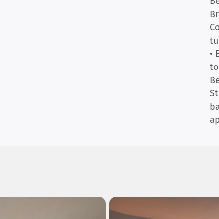
B
B
Co
tu
• 
to
Be
St
b
ap