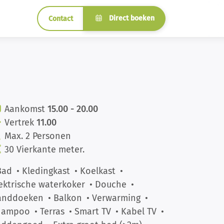
Direct boeken
Contact
Aankomst
15.00 - 20.00
Vertrek
11.00
Max. 2 Personen
30 Vierkante meter.
Bad
• Kledingkast
• Koelkast
•
ektrische waterkoker
• Douche
•
anddoeken
• Balkon
• Verwarming
•
hampoo
• Terras
• Smart TV
• Kabel TV
•